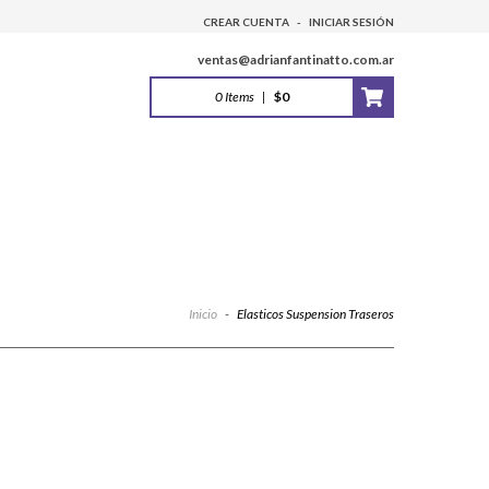
CREAR CUENTA
-
INICIAR SESIÓN
ventas@adrianfantinatto.com.ar
0
Items
|
$0
Inicio
-
Elasticos Suspension Traseros