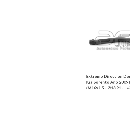
Extremo Direccion De
Kia Sorento Año 2009 
(M16x1,5 - Ø13,91 - L=
A PLUS