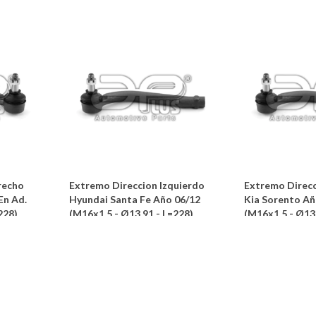
recho
Extremo Direccion Izquierdo
Extremo Direcc
En Ad.
Hyundai Santa Fe Año 06/12
Kia Sorento Añ
228)
(M16x1,5 - Ø13,91 - L=228)
(M16x1,5 - Ø13,
A PLUS
A PLUS