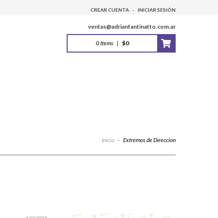
CREAR CUENTA
-
INICIAR SESIÓN
ventas@adrianfantinatto.com.ar
0
Items
|
$0
Inicio
-
Extremos de Direccion