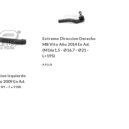
Extremo Direccion Derecho
MB Vito Año 2014 En Ad.
(M16x1,5 - Ø16,7 - Ø21 -
L=195)
A PLUS
ion Izquierdo
o 2009 En Ad.
91 - L=228)