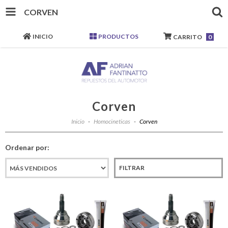
CORVEN
INICIO
PRODUCTOS
CARRITO
0
Corven
Inicio
-
Homocineticas
-
Corven
Ordenar por:
FILTRAR