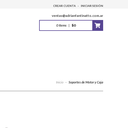
CREAR CUENTA
-
INICIAR SESIÓN
ventas@adrianfantinatto.com.ar
0
Items
|
$0
Inicio
-
Soportes de Motor y Caja