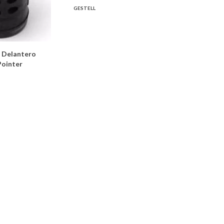
GESTELL
 Delantero
Pointer
Soporte Motor Delantero
ro Motor Rover
Izquierdo Honda Civic Año