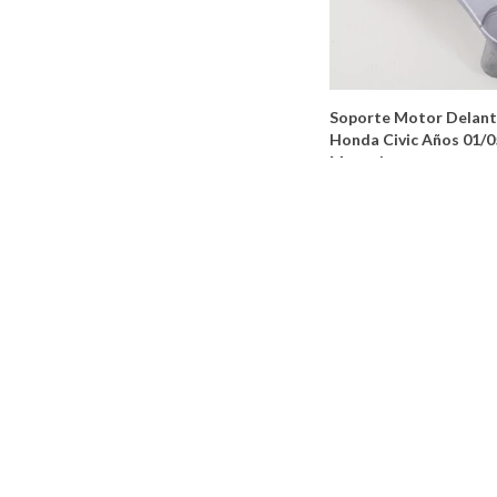
Soporte Motor Delan
Honda Civic Años 01/0
Manual
MOLDEGOM
Soporte Caja Izquierd
Clio Megane 1.6cc Naf