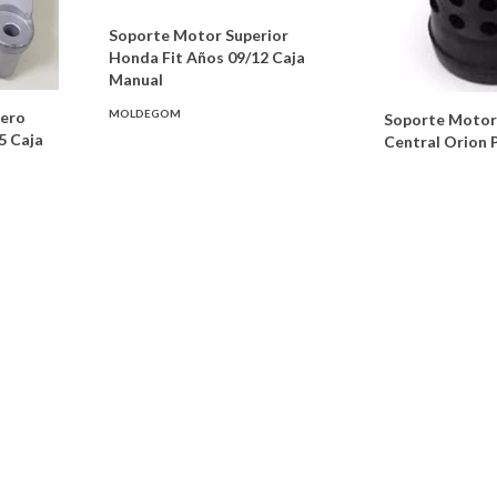
Soporte Motor Superior
Honda Fit Años 09/12 Caja
Manual
MOLDEGOM
tero
Soporte Motor
5 Caja
Central Orion 
GESTELL
Soporte Motor Delantero
o R-19
Soporte Trase
Derecho Honda Cr-v Año
ta