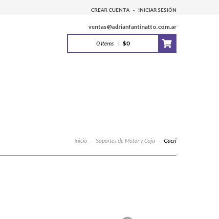
CREAR CUENTA
-
INICIAR SESIÓN
ventas@adrianfantinatto.com.ar
0
Items
|
$0
Inicio
-
Soportes de Motor y Caja
-
Gacri