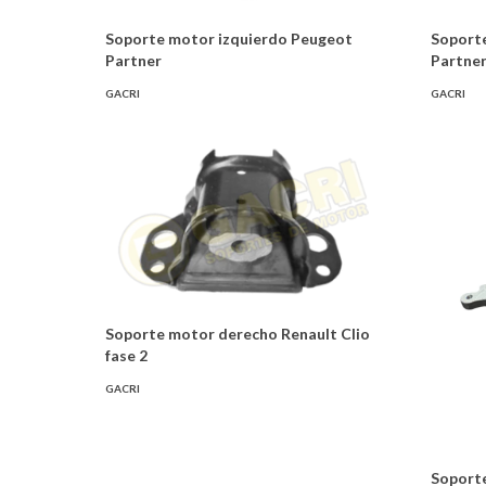
Soporte motor izquierdo Peugeot
Soport
Partner
Partne
GACRI
GACRI
Soporte motor derecho Renault Clio
fase 2
GACRI
Soport