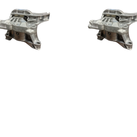
e Motor Derecho Año 2016 en
Soporte Motor Derecho Año 
cc Peugeot Expert
Ad. 1,6cc Peugeot 308
GACRI