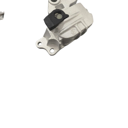
Soporte Motor Derecho Jeep
Renegade Caja Autom. 4x2 1,8cc
2016 en
GACRI