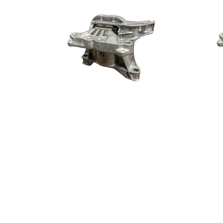
Soporte Motor Derecho Año 2016 en
Soport
Ad. 1,6cc Citroen C4 Picasso
Ad. 1,6
GACRI
GACRI